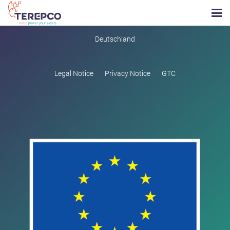
TEREPCO GMBH | Agathe-Zeis-Strasse 14 | D 01454 Radeberg,
Deutschland
Legal Notice
Privacy Notice
GTC